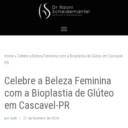
Pular
para
o
conteúdo
Home
»
Celebre a Beleza Feminina com a Bioplastia de Glúteo em Cascavel-
PR
Celebre a Beleza Feminina
com a Bioplastia de Glúteo
em Cascavel-PR
por
Seiti
21 de fevereiro de 2024