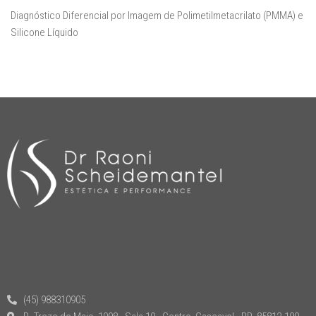
Diagnóstico Diferencial por Imagem de Polimetilmetacrilato (PMMA) e
Silicone Líquido
(45) 988310905