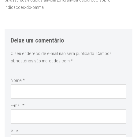
br/assuntos/noticias-anvisa/2018/anvisa-esclarece-sobre-
indicacoes-do-pmma
Deixe um comentário
O seu endereço de e-mail não será publicado.
Campos
obrigatórios são marcados com
*
Nome
*
E-mail
*
Site