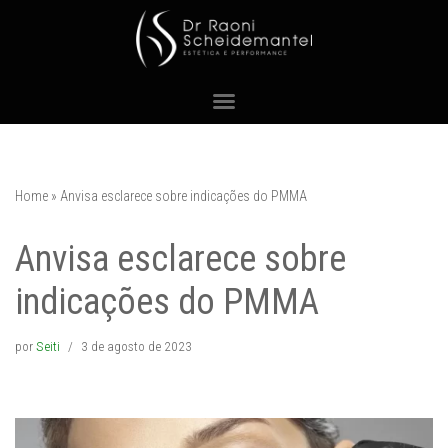
Pular
para
o
conteúdo
Home
»
Anvisa esclarece sobre indicações do PMMA
Anvisa esclarece sobre
indicações do PMMA
por
Seiti
3 de agosto de 2023